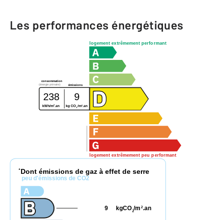
Les performances énergétiques
logement extrêmement performant
consommation
(énergie primaire)
émissions
238
9
2
2
kWh/m
.an
kg CO
/m
.an
2
logement extrêmement peu performant
Dont émissions de gaz à effet de serre
*
peu d'émissions de CO2
9
kgCO
/m
.an
2
2